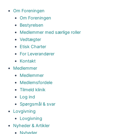
Folder
Gå
og
til
Om Foreningen
Klistermærker
indholdet
Om Foreningen
antal
Bestyrelsen
Medlemmer med særlige roller
Vedtægter
Etisk Charter
For Leverandører
Kontakt
Medlemmer
Medlemmer
Medlemsfordele
Tilmeld klinik
Log ind
Spørgsmål & svar
Lovgivning
Lovgivning
Nyheder & Artikler
Nyheder