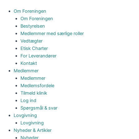
Gå
til
Om Foreningen
indholdet
Om Foreningen
Bestyrelsen
Medlemmer med særlige roller
Vedtægter
Etisk Charter
For Leverandører
Kontakt
Medlemmer
Medlemmer
Medlemsfordele
Tilmeld klinik
Log ind
Spørgsmål & svar
Lovgivning
Lovgivning
Nyheder & Artikler
Nyheder