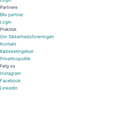
Login
Partnere
Bliv partner
Login
Praktisk
Om Sikkerhedsforeningen
Kontakt
Købsbetingelser
Privatlivspolitik
Følg os
Instagram
Facebook
LinkedIn
Om Foreningen
Om Foreningen
Bestyrelsen
Medlemmer med særlige roller
Vedtægter