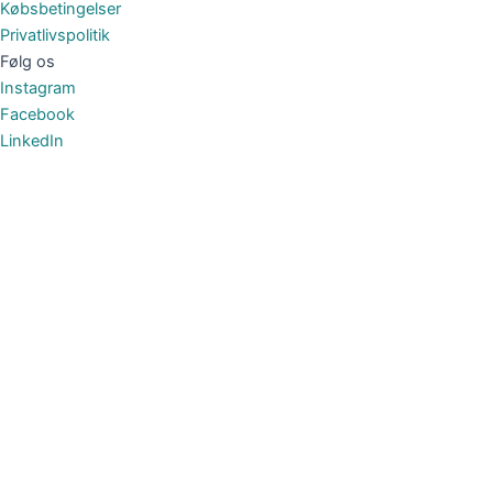
Købsbetingelser
Privatlivspolitik
Følg os
Instagram
Facebook
LinkedIn
Om Foreningen
Om Foreningen
Bestyrelsen
Medlemmer med særlige roller
Vedtægter
Etisk Charter
For Leverandører
Kontakt
Medlemmer
Medlemmer
Medlemsfordele
Tilmeld klinik