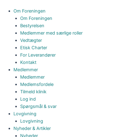
Gå
til
Om Foreningen
indholdet
Om Foreningen
Bestyrelsen
Medlemmer med særlige roller
Vedtægter
Etisk Charter
For Leverandører
Kontakt
Medlemmer
Medlemmer
Medlemsfordele
Tilmeld klinik
Log ind
Spørgsmål & svar
Lovgivning
Lovgivning
Nyheder & Artikler
Nyheder