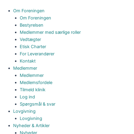
8
Gå
klinikker
til
Om Foreningen
-
indholdet
Om Foreningen
3
Bestyrelsen
mdr
Medlemmer med særlige roller
antal
Vedtægter
Etisk Charter
For Leverandører
Kontakt
Medlemmer
Medlemmer
Medlemsfordele
Tilmeld klinik
Log ind
Spørgsmål & svar
Lovgivning
Lovgivning
Nyheder & Artikler
Nyheder