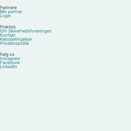
Partnere
Bliv partner
Login
Praktisk
Om Sikkerhedsforeningen
Kontakt
Købsbetingelser
Privatlivspolitik
Følg os
Instagram
Facebook
LinkedIn
Om Foreningen
Om Foreningen
Bestyrelsen
Medlemmer med særlige roller
Vedtægter