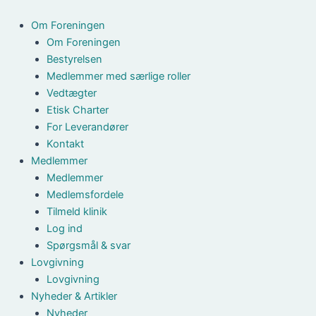
Gå
til
Om Foreningen
indholdet
Om Foreningen
Bestyrelsen
Medlemmer med særlige roller
Vedtægter
Etisk Charter
For Leverandører
Kontakt
Medlemmer
Medlemmer
Medlemsfordele
Tilmeld klinik
Log ind
Spørgsmål & svar
Lovgivning
Lovgivning
Nyheder & Artikler
Nyheder