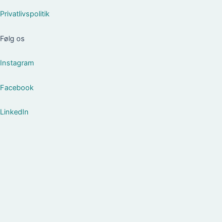
Privatlivspolitik
Følg os
Instagram
Facebook
LinkedIn
Om Foreningen
Om Foreningen
Bestyrelsen
Medlemmer med særlige roller
Vedtægter
Etisk Charter
For Leverandører