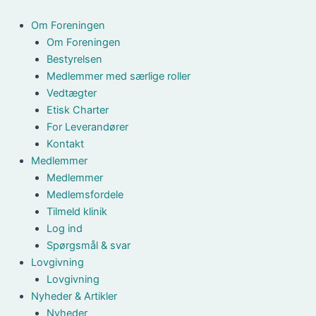
Gå
til
Om Foreningen
indholdet
Om Foreningen
Bestyrelsen
Medlemmer med særlige roller
Vedtægter
Etisk Charter
For Leverandører
Kontakt
Medlemmer
Medlemmer
Medlemsfordele
Tilmeld klinik
Log ind
Spørgsmål & svar
Lovgivning
Lovgivning
Nyheder & Artikler
Nyheder