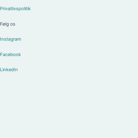
Privatlivspolitik
Følg os
Instagram
Facebook
LinkedIn
Om Foreningen
Om Foreningen
Bestyrelsen
Medlemmer med særlige roller
Vedtægter
Etisk Charter
For Leverandører