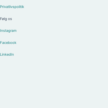
Privatlivspolitik
Følg os
Instagram
Facebook
LinkedIn
Om Foreningen
Om Foreningen
Bestyrelsen
Medlemmer med særlige roller
Vedtægter
Etisk Charter
For Leverandører