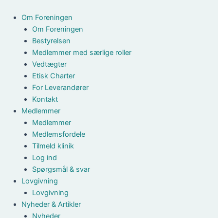
Gå
til
Om Foreningen
indholdet
Om Foreningen
Bestyrelsen
Medlemmer med særlige roller
Vedtægter
Etisk Charter
For Leverandører
Kontakt
Medlemmer
Medlemmer
Medlemsfordele
Tilmeld klinik
Log ind
Spørgsmål & svar
Lovgivning
Lovgivning
Nyheder & Artikler
Nyheder